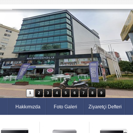
1
2
3
4
5
6
7
8
9
Hakkımızda
Foto Galeri
Ziyaretçi Defteri