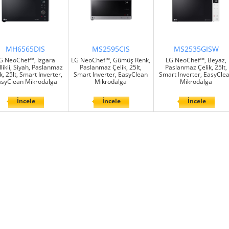
MH6565DIS
MS2595CIS
MS2535GISW
G NeoChef™, Izgara
LG NeoChef™, Gümüş Renk,
LG NeoChef™, Beyaz,
likli, Siyah, Paslanmaz
Paslanmaz Çelik, 25lt,
Paslanmaz Çelik, 25lt,
k, 25lt, Smart Inverter,
Smart Inverter, EasyClean
Smart Inverter, EasyCle
syClean Mikrodalga
Mikrodalga
Mikrodalga
İncele
İncele
İncele