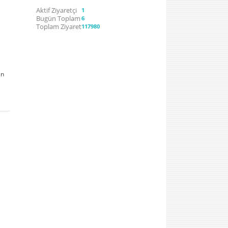
Aktif Ziyaretçi
1
Bugün Toplam
6
Toplam Ziyaret
117980
an